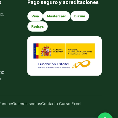
o
Pago seguro y acreditaciones
jo,
Visa
Mastercard
Bizum
Redsys
:00
o
Fundae
Quienes somos
Contacto Curso Excel