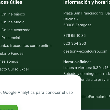
aces útiles
Información y horari
Plaza San Francisco 13, Ba
l Online básico
Oficina 7
l Online Medio
50006 Zaragoza
l Online Avanzado
876 65 10 85
l Presencial
623 354 253
untas frecuentes curso online
gestion@excelcurso.com
ulario Fundae
nes somos
Horario oficina:
Lunes a viernes: 9:30 a 15
acto Curso Excel
Sábado y domingo: cerrad
Se recomienda cita previa.
, Google Analytics para conocer el uso
nes y reembolsos
Preguntas frecuentes curso online
Formulario 