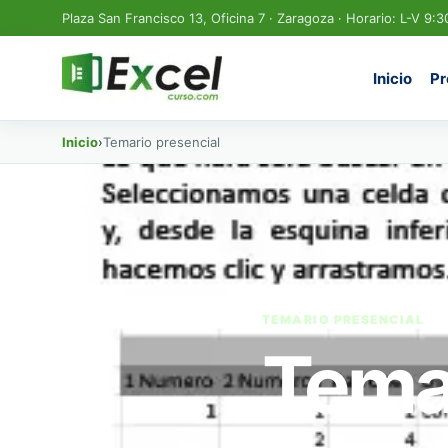
Plaza San Francisco 13, Oficina 7 · Zaragoza · Horario: L-V 9:3
Inicio
Pr
Inicio
›
Temario presencial
TEMARIO PRESENCIAL
Temar