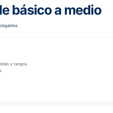
de básico a medio
plegables.
eldas y rangos.
s.