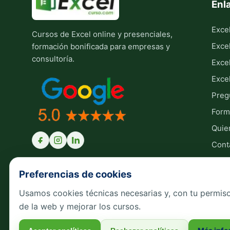
Enl
Exce
Cursos de Excel online y presenciales,
Exce
formación bonificada para empresas y
consultoría.
Exce
Exce
Preg
Form
Quie
Cont
Preferencias de cookies
Usamos cookies técnicas necesarias y, con tu permiso
Política de privacidad
Política de devolucio
de la web y mejorar los cursos.