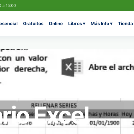
0 a 15:00
esencial
Gratuitos
Online
Libros
▾
Más Info
▾
Tienda
io Excel