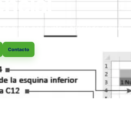
ncial
do punto por punto y adaptado al nivel.
Contacto