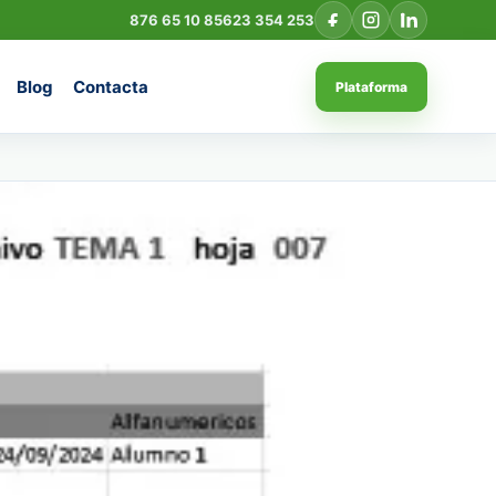
876 65 10 85
623 354 253
Blog
Contacta
Plataforma