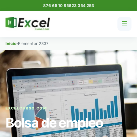
876 65 10 85
623 354 253
☰
Inicio
›
Elementor 2337
EXCELCURSO.COM
Bolsa de empleo