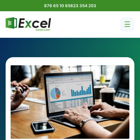
876 65 10 85
623 354 253
☰