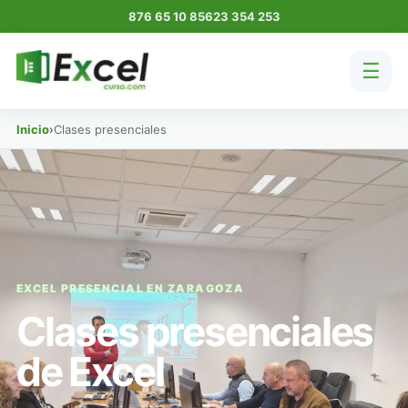
876 65 10 85
623 354 253
☰
Inicio
›
Clases presenciales
EXCEL PRESENCIAL EN ZARAGOZA
Clases presenciales
de Excel